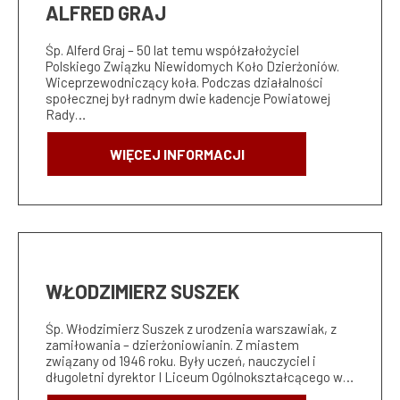
ALFRED GRAJ
Śp. Alferd Graj – 50 lat temu współzałożyciel
Polskiego Związku Niewidomych Koło Dzierżoniów.
Wiceprzewodniczący koła. Podczas działalności
społecznej był radnym dwie kadencje Powiatowej
Rady…
WIĘCEJ INFORMACJI
WŁODZIMIERZ SUSZEK
Śp. Włodzimierz Suszek z urodzenia warszawiak, z
zamiłowania – dzierżoniowianin. Z miastem
związany od 1946 roku. Były uczeń, nauczyciel i
długoletni dyrektor I Liceum Ogólnokształcącego w…