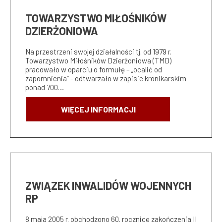
TOWARZYSTWO MIŁOŚNIKÓW
DZIERŻONIOWA
Na przestrzeni swojej działalności tj. od 1979 r.
Towarzystwo Miłośników Dzierżoniowa (TMD)
pracowało w oparciu o formułę – „ocalić od
zapomnienia” - odtwarzało w zapisie kronikarskim
ponad 700…
WIĘCEJ INFORMACJI
ZWIĄZEK INWALIDÓW WOJENNYCH
RP
8 maja 2005 r. obchodzono 60. rocznicę zakończenia II