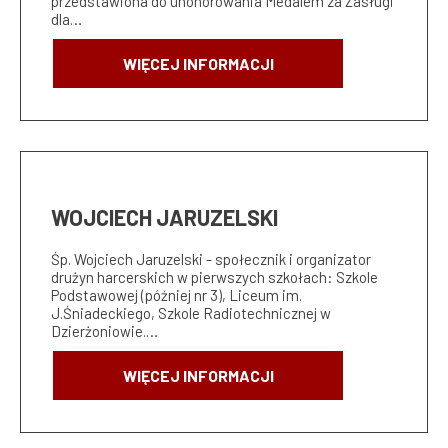
przedstawiona do uhonorowania Medalem za Zasługi
dla…
WIĘCEJ INFORMACJI
WOJCIECH JARUZELSKI
Śp. Wojciech Jaruzelski - społecznik i organizator
drużyn harcerskich w pierwszych szkołach: Szkole
Podstawowej (później nr 3), Liceum im.
J.Śniadeckiego, Szkole Radiotechnicznej w
Dzierżoniowie.…
WIĘCEJ INFORMACJI