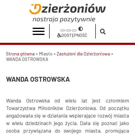
Przejdź
do
WANDA
treści
OSTROWSKA
Przełącz
Increase
Reset
Decrease
|
na
DOSTĘPNOŚĆ
font
font
font
Dostępność
Urząd
size
size
size
Strona główna
Miasto
Zasłużeni dla Dzierżoniowa
Miasta
WANDA OSTROWSKA
Ścieżka
Dzierżoniów
nawigacyjna
WANDA OSTROWSKA
Wanda Ostrowska od wielu lat jest członkiem
Towarzystwa Miłośników Dzierżoniowa. Od początku
angażowała się w działania wspierające rozwój miasta
w wielu dziedzinach jego życia. Dała się poznać jako
osoba przywiązana do swojego miasta, promująca