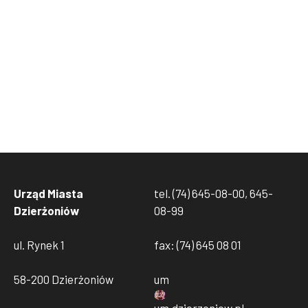
Urząd Miasta
tel. (74) 645-08-00, 645-
Dzierżoniów
08-99
ul. Rynek 1
fax: (74) 645 08 01
58-200 Dzierżoniów
um
um
.
dzierzoniow
.
pl