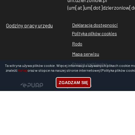
(um[at]um[dot]dzierzoniow[do
Godziny pracy urzędu
Deklaracja dostępności
Stopka
Polityka plików cookies
rodo
Rodo
cookies
Mapa serwisu
Strona archiwalna
Ta witryna używa plików cookie. Więcej informacji o używanych plikach cookie m
znaleźć
tutaj
oraz w stopce na naszej stronie internetowej (Polityka plików cooki
Stopka
ZGADZAM SIĘ
Youtube
Facebook