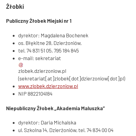
Żłobki
Publiczny Żłobek Miejski nr 1
dyrektor: Magdalena Bochenek
os. Błękitne 28, Dzierżoniów,
tel. 74 831 51 05, 795 184 845
e-mail:
sekretariat
zlobek
.
dzierzoniow
.
pl
(sekretariat[at]zlobek[dot]dzierzoniow[dot]pl)
www.zlobek.dzierzoniow.pl
NIP 8822104184
Niepubliczny Żłobek „Akademia Maluszka”
dyrektor: Daria Michalska
ul. Szkolna 14, Dzierżoniów, tel. 74 834 00 04