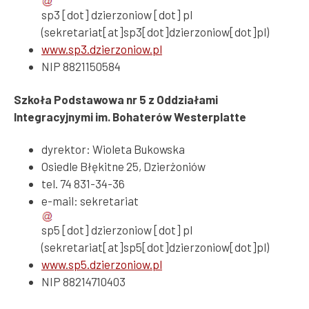
sp3
[dot]
dzierzoniow
[dot]
pl
(sekretariat[at]sp3[dot]dzierzoniow[dot]pl)
www.sp3.dzierzoniow.pl
NIP 8821150584
Szkoła Podstawowa nr 5 z Oddziałami
Integracyjnymi im. Bohaterów Westerplatte
dyrektor: Wioleta Bukowska
Osiedle Błękitne 25, Dzierżoniów
tel. 74 831-34-36
e-mail:
sekretariat
sp5
[dot]
dzierzoniow
[dot]
pl
(sekretariat[at]sp5[dot]dzierzoniow[dot]pl)
www.sp5.dzierzoniow.pl
NIP 88214710403