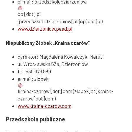
e-mail:
przedszkoledzierzoniow
op
[dot]
pl
(przedszkoledzierzoniow[at]op[dot]pl)
www.dzierzoniow.pead.pl
Niepubliczny Żłobek „Kraina czarów”
dyrektor: Magdalena Kowalczyk-Marut
ul. Wrocławska 53a, Dzierżoniów
tel. 530 676 969
e-mail:
zlobek
kraina-czarow
[dot]
com
(zlobek[at]kraina-
czarow[dot]com)
www.kraina-czarow.com
Przedszkola publiczne