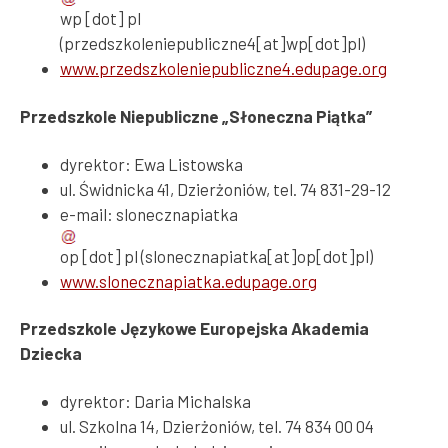
wp
[dot]
pl
(przedszkoleniepubliczne4[at]wp[dot]pl)
www.przedszkoleniepubliczne4.edupage.org
Przedszkole Niepubliczne „Słoneczna Piątka”
dyrektor: Ewa Listowska
ul. Świdnicka 41, Dzierżoniów, tel. 74 831-29-12
e-mail:
slonecznapiatka
op
[dot]
pl
(slonecznapiatka[at]op[dot]pl)
www.slonecznapiatka.edupage.org
Przedszkole Językowe Europejska Akademia
Dziecka
dyrektor: Daria Michalska
ul. Szkolna 14, Dzierżoniów, tel. 74 834 00 04