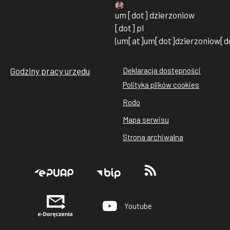
um
[dot]
dzierzoniow
[dot]
pl
(um[at]um[dot]dzierzoniow[do
Godziny pracy urzędu
Deklaracja dostępności
Stopka
Polityka plików cookies
rodo
Rodo
cookies
Mapa serwisu
Strona archiwalna
Stopka
Youtube