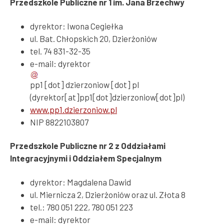
Przedszkole Publiczne nr 1 im. Jana Brzechwy
dyrektor: Iwona Cegiełka
ul. Bat. Chłopskich 20, Dzierżoniów
tel. 74 831-32-35
e-mail:
dyrektor
pp1
[dot]
dzierzoniow
[dot]
pl
(dyrektor[at]pp1[dot]dzierzoniow[dot]pl)
www.pp1.dzierzoniow.pl
NIP 8822103807
Przedszkole Publiczne nr 2 z Oddziałami
Integracyjnymi i Oddziałem Specjalnym
dyrektor: Magdalena Dawid
ul. Miernicza 2, Dzierżoniów oraz ul. Złota 8
tel.: 780 051 222, 780 051 223
e-mail:
dyrektor