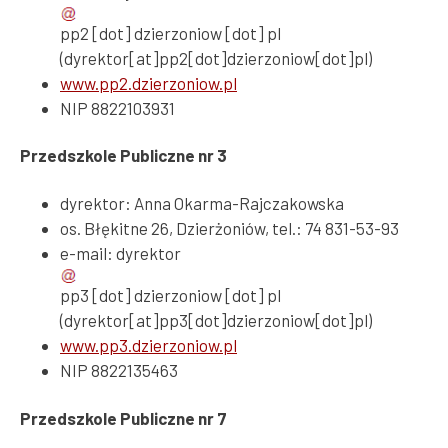
pp2
[dot]
dzierzoniow
[dot]
pl
(dyrektor[at]pp2[dot]dzierzoniow[dot]pl)
www.pp2.dzierzoniow.pl
NIP 8822103931
Przedszkole Publiczne nr 3
dyrektor: Anna Okarma-Rajczakowska
os. Błękitne 26, Dzierżoniów, tel.: 74 831-53-93
e-mail:
dyrektor
pp3
[dot]
dzierzoniow
[dot]
pl
(dyrektor[at]pp3[dot]dzierzoniow[dot]pl)
www.pp3.dzierzoniow.pl
NIP 8822135463
Przedszkole Publiczne nr 7