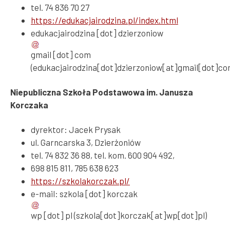
tel. 74 836 70 27
https://edukacjairodzina.pl/index.html
edukacjairodzina
[dot]
dzierzoniow
gmail
[dot]
com
(edukacjairodzina[dot]dzierzoniow[at]gmail[dot]co
Niepubliczna Szkoła Podstawowa im. Janusza
Korczaka
dyrektor: Jacek Prysak
ul. Garncarska 3, Dzierżoniów
tel. 74 832 36 88, tel. kom. 600 904 492,
698 815 811, 785 638 623
https://szkolakorczak.pl/
e-mail:
szkola
[dot]
korczak
wp
[dot]
pl
(szkola[dot]korczak[at]wp[dot]pl)