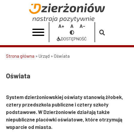
Przejdź
do
Oświata
treści
|
Increase
Reset
Decrease
Przełącz
Urząd
font
font
font
na
DOSTĘPNOŚĆ
size
size
size
Dostępność
Miasta
Dzierżoniów
Strona główna
Urząd
Oświata
Ścieżka
nawigacyjna
Oświata
System dzierżoniowskiej oświaty stanowią żłobek,
cztery przedszkola publiczne i cztery szkoły
podstawowe. W Dzierżoniowie działają także
niepubliczne placówki oświatowe, które otrzymują
wsparcie od miasta.