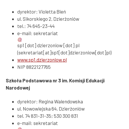
dyrektor: Violetta Bień
ul. Sikorskiego 2, Dzierżoniów
tel.: 74 645-23-44
e-mail:
sekretariat
sp1
[dot]
dzierzoniow
[dot]
pl
(sekretariat[at]sp1[dot]dzierzoniow[dot]pl)
www.sp1.dzierzoniow.pl
NIP 8822127765
Szkoła Podstawowa nr 3 im. Komisji Edukacji
Narodowej
dyrektor: Regina Walendowska
ul. Nowowiejska 64, Dzierżoniów
tel. 74 831-31-35; 530 300 831
e-mail:
sekretariat