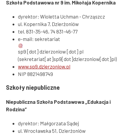
Szkoła Podstawowa nr 9 im. Mikołaja Kopernika
dyrektor: Wioletta Uchman - Chrząszcz
ul. Kopernika 7, Dzierżoniów
tel. 831-35-46, 74 831-46-77
e-mail:
sekretariat
sp9
[dot]
dzierzoniow
[dot]
pl
(sekretariat[at]sp9[dot]dzierzoniow[dot]pl)
www.sp9.dzierzoniow.pl
NIP 8821498749
Szkoły niepubliczne
Niepubliczna Szkoła Podstawowa „Edukacja i
Rodzina”
dyrektor: Małgorzata Sądej
ul. Wrocławska 51, Dzierżoniów