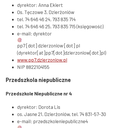
dyrektor: Anna Ekiert
Os. Tęczowe 3, Dzierżoniów
tel. 74 646 46 24, 793 835 714
tel. 74 646 46 25, 793 835 715 (księgowość)
e-mail:
dyrektor
pp7
[dot]
dzierzoniow
[dot]
pl
(dyrektor[at]pp7[dot]dzierzoniow[dot]pl)
www.pp7.dzierzoniow.pl
NIP 8822104155
Przedszkola niepubliczne
Przedszkole Niepubliczne nr 4
dyrektor: Dorota Lis
os. Jasne 21, Dzierżoniów, tel. 74 831-57-30
e-mail:
przedszkoleniepubliczne4