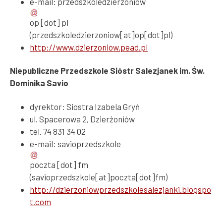
e-mail:
przedszkoledzierzoniow
op
[dot]
pl
(przedszkoledzierzoniow[at]op[dot]pl)
http://www.dzierzoniow.pead.pl
Niepubliczne Przedszkole Sióstr Salezjanek im. Św.
Dominika Savio
dyrektor: Siostra Izabela Gryń
ul. Spacerowa 2, Dzierżoniów
tel. 74 831 34 02
e-mail:
savioprzedszkole
poczta
[dot]
fm
(savioprzedszkole[at]poczta[dot]fm)
http://dzierzoniowprzedszkolesalezjanki.blogspo
t.com