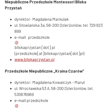
Niepubliczne Przedszkole Montessori Bliska
Przystań
dyrektor: Magdalena Markulak
ul. Słowiańska 3a, 58-200 Dzierżoniów, tel. 729 923
899
e-mail
przedszkole
bliskaprzystan
[dot]
pl
(przedszkole[at]bliskaprzystan[dot]pl)
www.bliskaprzystan.pl
Przedszkole Niepubliczne „Kraina Czarów”
dyrektor: Magdalena Kowalczyk - Marut
ul. Wrocławska 53 A, 58-200 Dzierżoniów, tel.
530676969
e-mail
przedszkole