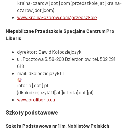
kraina-czarow
[dot]
com
(przedszkole[at]kraina-
czarow[dot]com)
www.kraina-czarow.com/przedszkole
Niepubliczne Przedszkole Specjalne Centrum Pro
Liberis
dyrektor: Dawid Kołodziejczyk
ul. Pocztowa 5, 58-200 Dzierżoniów, tel. 502 291
618
mail:
dkolodziejczyk111
interia
[dot]
pl
(dkolodziejczyk111[at]interia[dot]pl)
www.proliberis.eu
Szkoły podstawowe
Szkoła Podstawowa nr 1 im. Noblistów Polskich