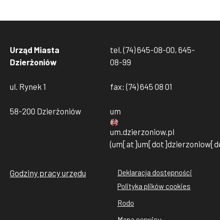
Urząd Miasta
tel. (74) 645-08-00, 645-
Dzierżoniów
08-99
ul. Rynek 1
fax: (74) 645 08 01
58-200 Dzierżoniów
um
um
.
dzierzoniow
.
pl
(um[at]um[dot]dzierzoniow[do
Godziny pracy urzędu
Deklaracja dostępności
Stopka
Polityka plików cookies
rodo
Rodo
cookies
Mapa serwisu