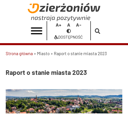
Przejdź
do
Raport
treści
o
Increase
Reset
Decrease
Przełącz
stanie
font
font
font
na
DOSTĘPNOŚĆ
size
size
size
Dostępność
miasta
2023
Strona główna
Miasto
Raport o stanie miasta 2023
Ścieżka
|
nawigacyjna
Raport o stanie miasta 2023
Urząd
Miasta
Dzierżoniów