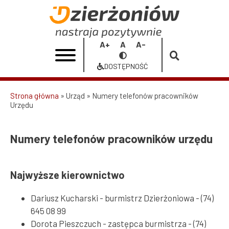
Przejdź
do
Numery
treści
telefonów
Increase
Reset
Decrease
Przełącz
pracowników
font
font
font
na
DOSTĘPNOŚĆ
size
size
size
Dostępność
urzędu
|
Strona główna
Urząd
Numery telefonów pracowników
Urzędu
Ścieżka
Urząd
nawigacyjna
Miasta
Numery telefonów pracowników urzędu
Dzierżoniów
Najwyższe kierownictwo
Dariusz Kucharski - burmistrz Dzierżoniowa - (74)
645 08 99
Dorota Pieszczuch - zastępca burmistrza - (74)