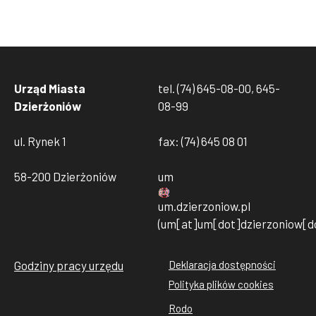
Urząd Miasta
tel. (74) 645-08-00, 645-
Dzierżoniów
08-99
ul. Rynek 1
fax: (74) 645 08 01
58-200 Dzierżoniów
um
um
.
dzierzoniow
.
pl
(um[at]um[dot]dzierzoniow[do
Godziny pracy urzędu
Deklaracja dostępności
Stopka
Polityka plików cookies
rodo
Rodo
cookies