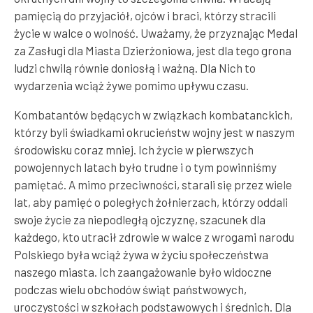
pamięcią do przyjaciół, ojców i braci, którzy stracili
życie w walce o wolność. Uważamy, że przyznając Medal
za Zasługi dla Miasta Dzierżoniowa, jest dla tego grona
ludzi chwilą równie doniosłą i ważną. Dla Nich to
wydarzenia wciąż żywe pomimo upływu czasu.
Kombatantów będących w związkach kombatanckich,
którzy byli świadkami okrucieństw wojny jest w naszym
środowisku coraz mniej. Ich życie w pierwszych
powojennych latach było trudne i o tym powinniśmy
pamiętać. A mimo przeciwności, starali się przez wiele
lat, aby pamięć o poległych żołnierzach, którzy oddali
swoje życie za niepodległą ojczyznę, szacunek dla
każdego, kto utracił zdrowie w walce z wrogami narodu
Polskiego była wciąż żywa w życiu społeczeństwa
naszego miasta. Ich zaangażowanie było widoczne
podczas wielu obchodów świąt państwowych,
uroczystości w szkołach podstawowych i średnich. Dla