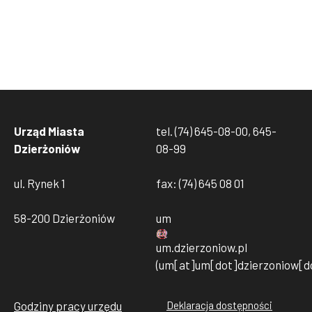
Urząd Miasta
tel. (74) 645-08-00, 645-
Dzierżoniów
08-99
ul. Rynek 1
fax: (74) 645 08 01
58-200 Dzierżoniów
um
um
.
dzierzoniow
.
pl
(um[at]um[dot]dzierzoniow[do
Godziny pracy urzędu
Deklaracja dostępności
Stopka