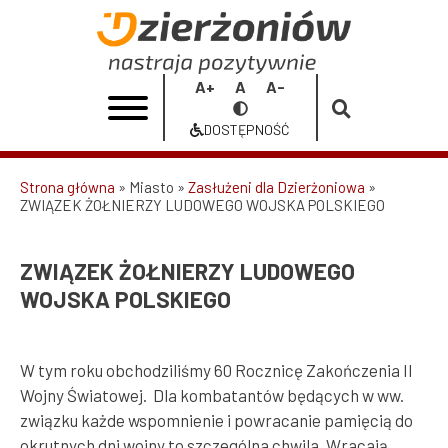
Przejdź
do
ZWIĄZEK
treści
ŻOŁNIERZY
Increase
Reset
Decrease
Przełącz
LUDOWEGO
font
font
font
na
DOSTĘPNOŚĆ
size
size
size
Dostępność
WOJSKA
POLSKIEGO
Strona główna
Miasto
Zasłużeni dla Dzierżoniowa
ZWIĄZEK ŻOŁNIERZY LUDOWEGO WOJSKA POLSKIEGO
Ścieżka
|
nawigacyjna
Urząd
ZWIĄZEK ŻOŁNIERZY LUDOWEGO
Miasta
WOJSKA POLSKIEGO
Dzierżoniów
W tym roku obchodziliśmy 60 Rocznicę Zakończenia II
Wojny Światowej. Dla kombatantów będących w ww.
związku każde wspomnienie i powracanie pamięcią do
okrutnych dni wojny to szczególna chwila. Wracają