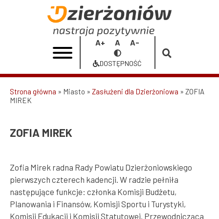
Przejdź
do
ZOFIA
treści
MIREK
Increase
Reset
Decrease
Przełącz
|
font
font
font
na
DOSTĘPNOŚĆ
size
size
size
Dostępność
Urząd
Miasta
Strona główna
Miasto
Zasłużeni dla Dzierżoniowa
ZOFIA
MIREK
Ścieżka
Dzierżoniów
nawigacyjna
ZOFIA MIREK
Zofia Mirek radna Rady Powiatu Dzierżoniowskiego
pierwszych czterech kadencji. W radzie pełniła
następujące funkcje: członka Komisji Budżetu,
Planowania i Finansów, Komisji Sportu i Turystyki,
Komisji Edukacji i Komisji Statutowej. Przewodnicząca