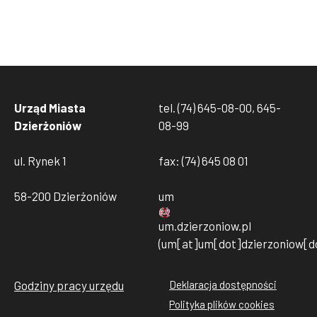
Urząd Miasta
tel. (74) 645-08-00, 645-
Dzierżoniów
08-99
ul. Rynek 1
fax: (74) 645 08 01
58-200 Dzierżoniów
um
um
.
dzierzoniow
.
pl
(um[at]um[dot]dzierzoniow[do
Godziny pracy urzędu
Deklaracja dostępności
Stopka
Polityka plików cookies
rodo