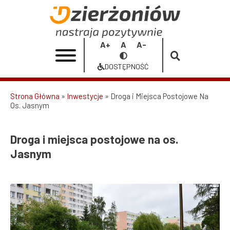
Przejdź
do
Droga
treści
i
Increase
Reset
Decrease
Przełącz
miejsca
font
font
font
na
DOSTĘPNOŚĆ
size
size
size
Dostępność
postojowe
na
Strona Główna
Inwestycje
Droga i Miejsca Postojowe Na
Os. Jasnym
Ścieżka
os.
nawigacyjna
Jasnym
Droga i miejsca postojowe na os.
|
Jasnym
Urząd
Miasta
Dzierżoniów