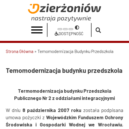
Przejdź
do
Temomodernizacja
treści
budynku
Przełącz
Increase
Reset
Decrease
przedszkola
na
DOSTĘPNOŚĆ
font
font
font
Dostępność
|
size
size
size
Strona Główna
Temomodernizacja Budynku Przedszkola
Urząd
Ścieżka
Miasta
nawigacyjna
Temomodernizacja budynku przedszkola
Dzierżoniów
Termomodernizacja budynku Przedszkola
Publicznego Nr 2 z oddziałami integracyjnymi
W dniu
8 października 2007 roku
została podpisana
umowa pożyczki z
Wojewódzkim Funduszem Ochrony
Środowiska i Gospodarki Wodnej we Wrocławiu
,