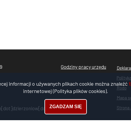
99
Godziny pracy urzędu
Stopk
Deklara
rodo
Polityk
ęcej informacji o używanych plikach cookie można znaleźć
t
cooki
Rodo
internetowej (Polityka plików cookies).
Mapa s
ZGADZAM SIĘ
Strona 
[dot]dzierzoniow[dot]pl)