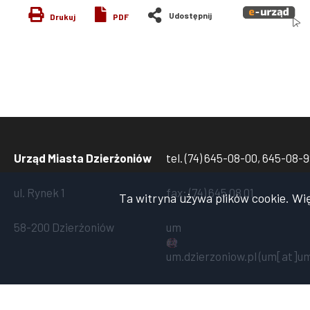
Drukuj
PDF
Urząd Miasta Dzierżoniów
tel. (74) 645-08-00, 645-08-
ul. Rynek 1
fax: (74) 645 08 01
Ta witryna używa plików cookie. Wi
58-200 Dzierżoniów
um
um
.
dzierzoniow
.
pl
(um[at]um
Copyright 2024 Urząd Miasta Dzierżoniów