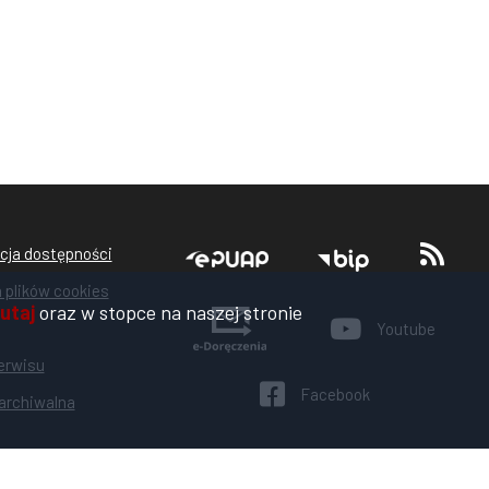
a
Stopka
cja dostępności
a plików cookies
utaj
oraz w stopce na naszej stronie
es
Youtube
erwisu
Facebook
archiwalna