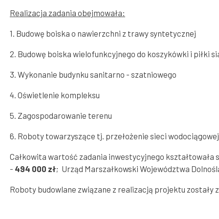
Rok 2024
Bezpieczeństwo
Finanse miasta
Realizacja zadania obejmowała:
Rok 2023
Rok 2022
Dostępność
1. Budowę boiska o nawierzchni z trawy syntetycznej
Rok 2021
Informacja o działalności
Rok 2020
Urzędu
2. Budowę boiska wielofunkcyjnego do koszykówki i piłki s
Rok 2019
Rok 2018
3. Wykonanie budynku sanitarno - szatniowego
Archiwum
4. Oświetlenie kompleksu
5. Zagospodarowanie terenu
6. Roboty towarzyszące tj. przełożenie sieci wodociągowej
Całkowita wartość zadania inwestycyjnego kształtowała s
-
494 000 zł
; Urząd Marszałkowski Województwa Dolnośl
Roboty budowlane związane z realizacją projektu zostały z