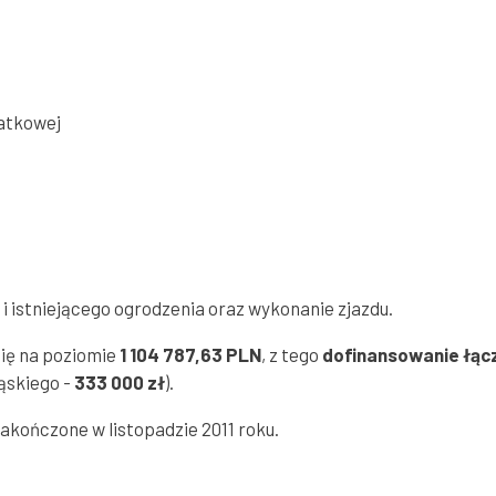
Goniec Dzierżoniowski
Straż Miejska
iatkowej
 i istniejącego ogrodzenia oraz wykonanie zjazdu.
ię na poziomie
1 104 787,63 PLN
, z tego
dofinansowanie łącz
ąskiego -
333 000 zł
).
akończone w listopadzie 2011 roku.