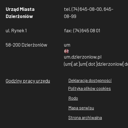
Urząd Miasta
tel. (74) 645-08-00, 645-
Dzierżoniów
08-99
ul. Rynek 1
fax: (74) 645 08 01
58-200 Dzierżoniów
um
um
.
dzierzoniow
.
pl
(um[at]um[dot]dzierzoniow[do
Godziny pracy urzędu
Deklaracja dostępności
Stopka
Polityka plików cookies
rodo
Rodo
cookies
Mapa serwisu
Strona archiwalna