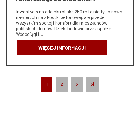
Inwestycja na odcinku blisko 250 m to nie tylko nowa
nawierzchnia z kostki betonowej, ale przede
wszystkim spokój i komfort dla mieszkańców
pobliskich domów. Dzięki budowie przez spółkę
Wodociągi i…
WIĘCEJ INFORMACJI
Stronicowanie
Bieżąca
1
Strona
2
Następna
>
Ostatnia
>|
strona
strona
strona