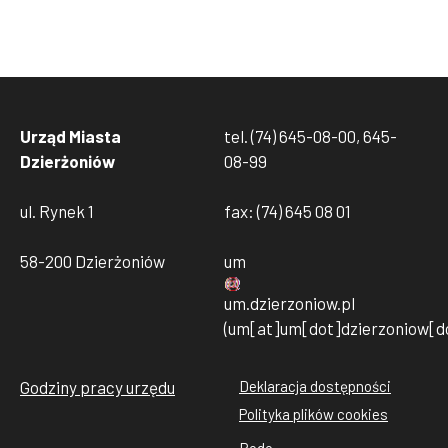
Urząd Miasta
tel. (74) 645-08-00, 645-
Dzierżoniów
08-99
ul. Rynek 1
fax: (74) 645 08 01
58-200 Dzierżoniów
um
um
.
dzierzoniow
.
pl
(um[at]um[dot]dzierzoniow[do
Godziny pracy urzędu
Deklaracja dostępności
Stopka
Polityka plików cookies
rodo
Rodo