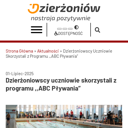
Przejdź
do
Dzierżoniowscy
treści
uczniowie
Przełącz
Increase
Reset
Decrease
skorzystali
na
DOSTĘPNOŚĆ
font
font
font
Dostępność
z
size
size
size
Strona Główna
Aktualności
Dzierżoniowscy Uczniowie
programu
Skorzystali z Programu ,,ABC Pływania”
Ścieżka
,,ABC
nawigacyjna
Pływania”
01-Lipiec-2025
Dzierżoniowscy uczniowie skorzystali z
|
programu ,,ABC Pływania”
Urząd
Miasta
Dzierżoniów