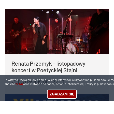
Renata Przemyk - listopadowy
koncert w Poetyckiej Stajni
Ta witryna używa plików cookie. Więcej informacji o używanych plikach cookie m
21.11.2026 g.19:00 - 21:00
znaleźć
tutaj
oraz w stopce na naszej stronie internetowej (Polityka plików cooki
ZGADZAM SIĘ