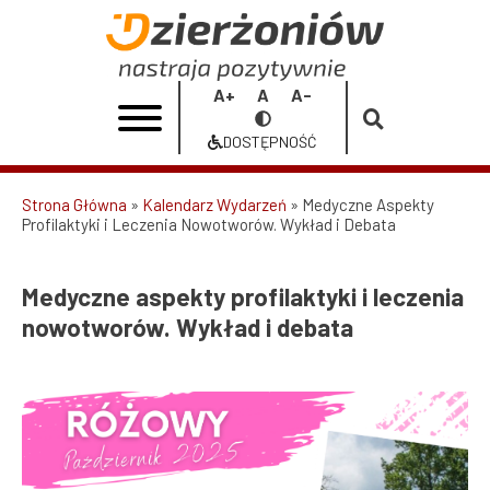
Przejdź
do
Medyczne
treści
aspekty
Increase
Reset
Decrease
Przełącz
profilaktyki
font
font
font
na
DOSTĘPNOŚĆ
size
size
size
Dostępność
i
leczenia
Strona Główna
Kalendarz Wydarzeń
Medyczne Aspekty
Profilaktyki i Leczenia Nowotworów. Wykład i Debata
Ścieżka
nowotworów.
nawigacyjna
Wykład
Medyczne aspekty profilaktyki i leczenia
i
nowotworów. Wykład i debata
debata
|
Urząd
Miasta