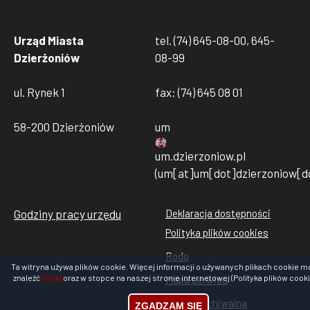
Urząd Miasta
tel. (74) 645-08-00, 645-
Dzierżoniów
08-99
ul. Rynek 1
fax: (74) 645 08 01
58-200 Dzierżoniów
um
um
.
dzierzoniow
.
pl
(um[at]um[dot]dzierzoniow[do
Godziny pracy urzędu
Deklaracja dostępności
Stopka
Polityka plików cookies
rodo
Rodo
cookies
Ta witryna używa plików cookie. Więcej informacji o używanych plikach cookie m
znaleźć
tutaj
oraz w stopce na naszej stronie internetowej (Polityka plików cooki
Mapa serwisu
Strona archiwalna
ZGADZAM SIĘ