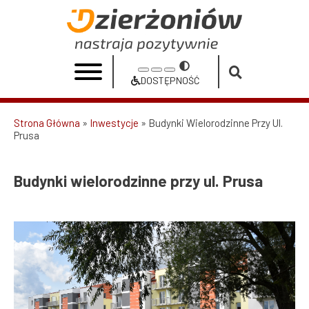
Przejdź
do
Budynki
treści
wielorodzinne
Przełącz
Increase
Reset
Decrease
przy
na
DOSTĘPNOŚĆ
font
font
font
Dostępność
ul.
size
size
size
Strona Główna
Inwestycje
Budynki Wielorodzinne Przy Ul.
Prusa
Prusa
Ścieżka
|
nawigacyjna
Urząd
Budynki wielorodzinne przy ul. Prusa
Miasta
Dzierżoniów