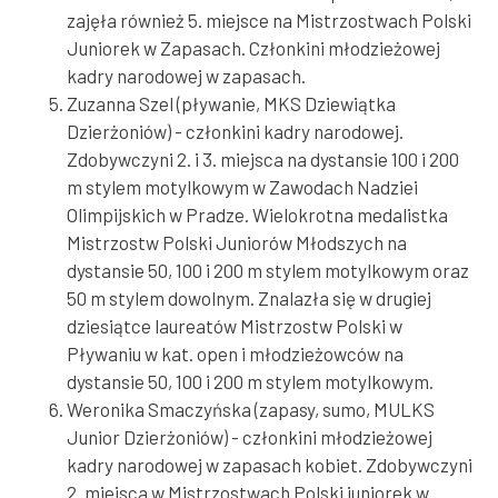
zajęła również 5. miejsce na Mistrzostwach Polski
Juniorek w Zapasach. Członkini młodzieżowej
kadry narodowej w zapasach.
Zuzanna Szel (pływanie, MKS Dziewiątka
Dzierżoniów) - członkini kadry narodowej.
Zdobywczyni 2. i 3. miejsca na dystansie 100 i 200
m stylem motylkowym w Zawodach Nadziei
Olimpijskich w Pradze. Wielokrotna medalistka
Mistrzostw Polski Juniorów Młodszych na
dystansie 50, 100 i 200 m stylem motylkowym oraz
50 m stylem dowolnym. Znalazła się w drugiej
dziesiątce laureatów Mistrzostw Polski w
Pływaniu w kat. open i młodzieżowców na
dystansie 50, 100 i 200 m stylem motylkowym.
Weronika Smaczyńska (zapasy, sumo, MULKS
Junior Dzierżoniów) - członkini młodzieżowej
kadry narodowej w zapasach kobiet. Zdobywczyni
2. miejsca w Mistrzostwach Polski juniorek w