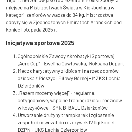
Tiger Dzierżoniów jako reprezentant Polski zdobył 3.
miejsce na Mistrzostwach Świata w Kickboxingu w
kategorii seniorów w wadze do 84 kg. Mistrzostwa
odbyły się w Zjednoczonych Emiratach Arabskich pod
koniec listopada 2025 r.
Inicjatywa sportowa 2025
Ogólnopolskie Zawody Akrobatyki Sportowej
„Acro Cup” - Ewelina Gawłowska, Roksana Dopart
Mecz charytatywny z kibicami na rzecz domów
dziecka z Pieszyc i Piławy Górnej - MZKS Lechia
Dzierżoniów
„Razem możemy więcej” - regularne,
cotygodniowe, wspólne treningi dzieci i rodziców
w koszykówce - SPK B-BALL Dzierżoniów
Utworzenie drużyny trampkarek i zgłoszenie
zespołu dziewcząt do rozgrywek IV ligi kobiet
DZPN - UKS Lechia Dzierżoniów