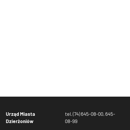
Urząd Miasta
tel. (74) 645-08-00, 645-
Dzierżoniów
08-99