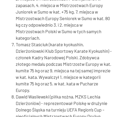
zapasach, 4. miejsca w Mistrzostwach Europy
Juniorek w Sumo w kat. +75 kg, 7. miejsca w
Mistrzostwach Europy Seniorek w Sumo w kat. 80
kg czy odpowiednio 3. i 2. miejsca w
Mistrzostwach Polski w Sumo w tych samych
kategoriach.
Tomasz Staściuk (karate kyokushin,
Dzierżoniowski Klub Sportowy Karate Kyokushin) -
członek Kadry Narodowej Polski. Zdobywca
złotego medalu podczas Mistrzostw Europy w kat.
kumite 75 kg oraz 9. miejsca na tej samej imprezie
w kat. kata. Wywalczył 1. miejsce w kategorii
kumite 75 kg oraz 5. w kat. kata w Pucharze
Europy.
Dawid Wasilewski (piłka nożna, MZKS Lechia
Dzierżoniów) - reprezentował Polskę w drużynie
Dolnego Śląska na turnieju UEFA Region’s Cup –
nieoficjalnych Mistrzostwach Europy Drużyn