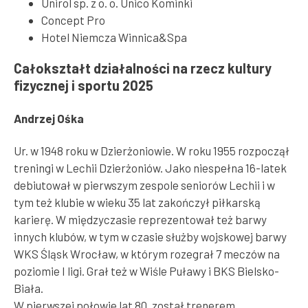
Unirol sp. z o. o. Unico Kominki
Concept Pro
Hotel Niemcza Winnica&Spa
Całokształt działalności na rzecz kultury
fizycznej i sportu 2025
Andrzej Ośka
Ur. w 1948 roku w Dzierżoniowie. W roku 1955 rozpoczął
treningi w Lechii Dzierżoniów. Jako niespełna 16-latek
debiutował w pierwszym zespole seniorów Lechii i w
tym też klubie w wieku 35 lat zakończył piłkarską
karierę. W międzyczasie reprezentował też barwy
innych klubów, w tym w czasie służby wojskowej barwy
WKS Śląsk Wrocław, w którym rozegrał 7 meczów na
poziomie I ligi. Grał też w Wiśle Puławy i BKS Bielsko-
Biała.
W pierwszej połowie lat 80. został trenerem