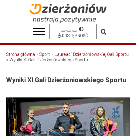
Przejdź
do
Wyniki
treści
XI
Przełącz
Increase
Reset
Decrease
Gali
na
DOSTĘPNOŚĆ
font
font
font
Dostępność
Dzierżoniowskiego
size
size
size
Strona główna
Sport
Laureaci Dzierżoniowskiej Gali Sportu
Sportu
Wyniki XI Gali Dzierżoniowskiego Sportu
Ścieżka
|
nawigacyjna
Urząd
Wyniki XI Gali Dzierżoniowskiego Sportu
Miasta
Dzierżoniów