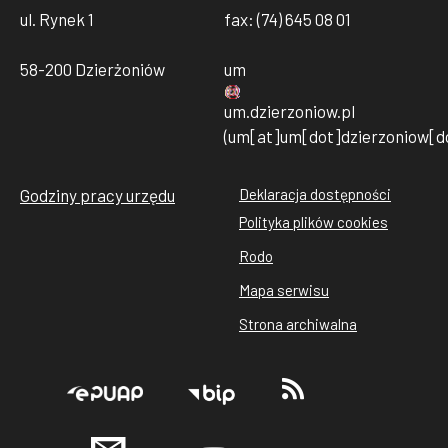
ul. Rynek 1
fax: (74) 645 08 01
58-200 Dzierżoniów
um
um
.
dzierzoniow
.
pl
(um[at]um[dot]dzierzoniow[do
Godziny pracy urzędu
Deklaracja dostępności
Stopka
Polityka plików cookies
rodo
Rodo
cookies
Mapa serwisu
Strona archiwalna
Stopka