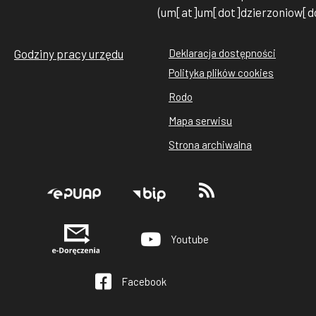
(um[at]um[dot]dzierzoniow[do
Godziny pracy urzędu
Deklaracja dostępności
Stopka
Polityka plików cookies
rodo
Rodo
cookies
Mapa serwisu
Strona archiwalna
Stopka
Youtube
Facebook