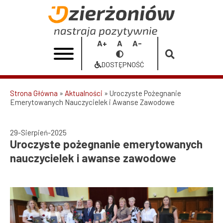
Przejdź
do
Uroczyste
treści
pożegnanie
Increase
Reset
Decrease
Przełącz
emerytowanych
font
font
font
na
DOSTĘPNOŚĆ
size
size
size
Dostępność
nauczycielek
i
Strona Główna
Aktualności
Uroczyste Pożegnanie
Emerytowanych Nauczycielek i Awanse Zawodowe
Ścieżka
awanse
nawigacyjna
zawodowe
29-Sierpień-2025
Uroczyste pożegnanie emerytowanych
|
nauczycielek i awanse zawodowe
Urząd
Miasta
Dzierżoniów