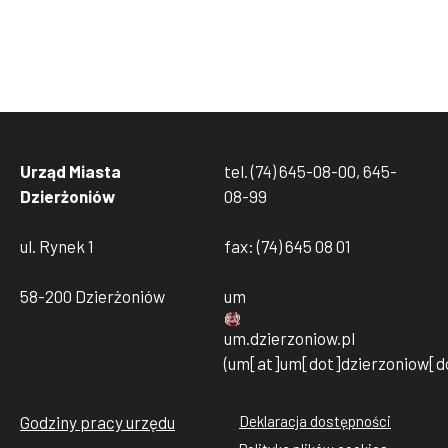
Urząd Miasta
tel. (74) 645-08-00, 645-
Dzierżoniów
08-99
ul. Rynek 1
fax: (74) 645 08 01
58-200 Dzierżoniów
um
um
.
dzierzoniow
.
pl
(um[at]um[dot]dzierzoniow[do
Godziny pracy urzędu
Deklaracja dostępności
Stopka