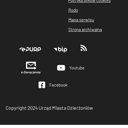
Polityka plików cookies
rodo
Rodo
cookies
Mapa serwisu
Strona archiwalna
Stopka
Youtube
Facebook
Copyright 2024 Urząd Miasta Dzierżoniów