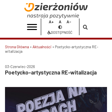
Przejdź
do
Poetycko-
treści
artystyczna
Increase
Reset
Decrease
Przełącz
RE-
font
font
font
na
DOSTĘPNOŚĆ
size
size
size
Dostępność
witalizacja
|
Strona Główna
Aktualności
Poetycko-artystyczna RE-
witalizacja
Ścieżka
Urząd
nawigacyjna
Miasta
03-Czerwiec-2026
Poetycko-artystyczna RE-witalizacja
Dzierżoniów