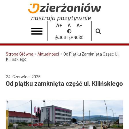
Przejdź
do
Od
treści
piątku
Increase
Reset
Decrease
Przełącz
zamknięta
font
font
font
na
DOSTĘPNOŚĆ
size
size
size
Dostępność
część
ul.
Strona Główna
Aktualności
Od Piątku Zamknięta Część Ul.
Kilińskiego
Ścieżka
Kilińskiego
nawigacyjna
|
24-Czerwiec-2026
Od piątku zamknięta część ul. Kilińskiego
Urząd
Miasta
Dzierżoniów