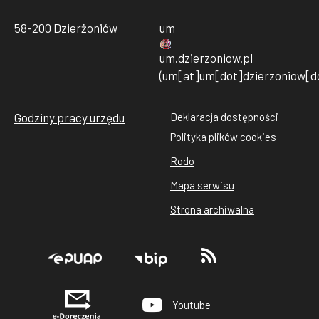
58-200 Dzierżoniów
um
um
.
dzierzoniow
.
pl
(um[at]um[dot]dzierzoniow[do
Godziny pracy urzędu
Deklaracja dostępności
Stopka
Polityka plików cookies
rodo
Rodo
cookies
Mapa serwisu
Strona archiwalna
Stopka
Youtube