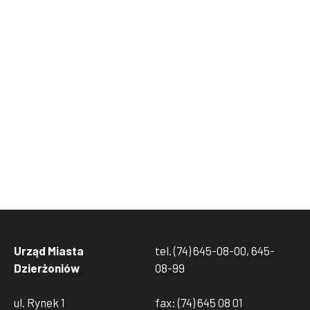
Urząd Miasta
tel. (74) 645-08-00, 645-
Dzierżoniów
08-99
ul. Rynek 1
fax: (74) 645 08 01