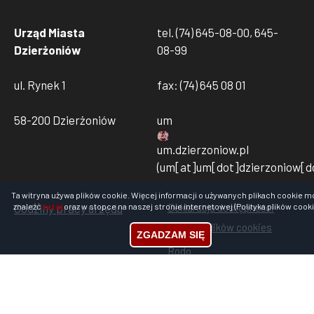
Urząd Miasta
tel. (74) 645-08-00, 645-
Dzierżoniów
08-99
ul. Rynek 1
fax: (74) 645 08 01
58-200 Dzierżoniów
um
um
.
dzierzoniow
.
pl
(um[at]um[dot]dzierzoniow[do
Ta witryna używa plików cookie. Więcej informacji o używanych plikach cookie m
Godziny pracy urzędu
Deklaracja dostępności
znaleźć
tutaj
oraz w stopce na naszej stronie internetowej (Polityka plików cooki
Stopka
Polityka plików cookies
rodo
ZGADZAM SIĘ
Rodo
cookies
Mapa serwisu
Strona archiwalna