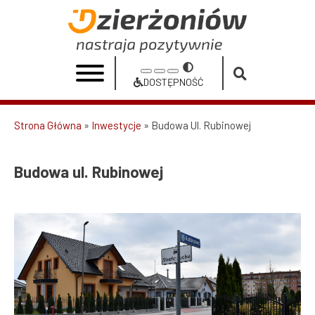
Przejdź
do
Budowa
treści
ul.
Przełącz
Increase
Reset
Decrease
Rubinowej
na
DOSTĘPNOŚĆ
font
font
font
Dostępność
|
size
size
size
Strona Główna
Inwestycje
Budowa Ul. Rubinowej
Urząd
Ścieżka
Miasta
nawigacyjna
Budowa ul. Rubinowej
Dzierżoniów