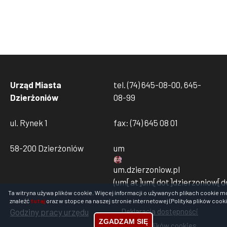
Urząd Miasta
tel. (74) 645-08-00, 645-
Dzierżoniów
08-99
ul. Rynek 1
fax: (74) 645 08 01
58-200 Dzierżoniów
um
um
.
dzierzoniow
.
pl
(um[at]um[dot]dzierzoniow[do
Ta witryna używa plików cookie. Więcej informacji o używanych plikach cookie m
znaleźć
tutaj
oraz w stopce na naszej stronie internetowej (Polityka plików cooki
Godziny pracy urzędu
Deklaracja dostępności
Stopka
ZGADZAM SIĘ
Polityka plików cookies