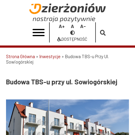
Przejdź
do
Budowa
treści
TBS-
Increase
Reset
Decrease
Przełącz
u
font
font
font
na
DOSTĘPNOŚĆ
size
size
size
Dostępność
przy
ul.
Strona Główna
Inwestycje
Budowa TBS-u Przy Ul.
Sowiogórskiej
Ścieżka
Sowiogórskiej
nawigacyjna
|
Budowa TBS-u przy ul. Sowiogórskiej
Urząd
Miasta
Dzierżoniów