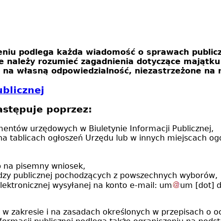
eniu podlega każda wiadomość o sprawach publicz
e należy rozumieć zagadnienia dotyczące majątku 
na własną odpowiedzialność, niezastrzeżone na 
blicznej
astępuje poprzez:
mentów urzędowych w Biuletynie Informacji Publicznej,
 na tablicach ogłoszeń Urzędu lub w innych miejscach 
b na pisemny wniosek,
adzy publicznej pochodzących z powszechnych wyborów,
ektronicznej wysyłanej na konto e-mail:
um
um
[dot]
d
 w zakresie i na zasadach określonych w przepisach o o