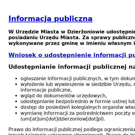
Informacja publiczna
W Urzędzie Miasta w Dzierżoniowie udostępni
posiadaniu Urzędu Miasta. Za sprawy publiczn
wykonywane przez gminę w imieniu własnym i 
Wniosek o udostępnienie informacji pu
Udostępnianie informacji publicznej n
ogłaszanie informacji publicznych, w tym doku
wyłożenie lub wywieszenie w siedzibie Urzędu,
informacje publiczne,
wgląd do dokumentów urzędowych,
udostępnianie bezpośrednio w formie ustnej lu
dostęp do posiedzeń kolegialnych organów wł
wymianę informacji za pośrednictwem poczty el
(um[at]um[dot]dzierzoniow[dot]pl)
.
Prawo do informacji publicznej podlega ograniczeniu