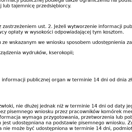
rmacji publicznej podlega także ograniczeniu na podsta
 lub tajemnicę przedsiębiorcy.
 z zastrzeżeniem ust. 2. Jeżeli wytworzenie informacji p
wcy opłaty w wysokości odpowiadającej tym kosztom.
u ze wskazanym we wniosku sposobem udostępnienia zal
ządzenia wydruków, kserokopii;
 informacji publicznej organ w terminie 14 dni od dni
włoki, nie dłużej jednak niż w terminie 14 dni od daty 
bez pisemnego wniosku przez pracowników komórek mery
nformacja wymaga przygotowania, przetworzenia lub pob
m jest udostępniana na podstawie pisemnego wniosku. Zg
czna nie może być udostępniona w terminie 14 dni, podm