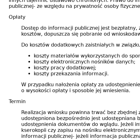
innych tajemnic ustawowo chronionych. Prawo do info
publicznej- ze względu na prywatność osoby fizycznej
Opłaty
Dostęp do informacji publicznej jest bezpłatny,
kosztów, dopuszcza się pobranie od wnioskoda
Do kosztów dodatkowych zaistniałych w związk
koszty materiałów wykorzystanych do spor
koszty elektronicznych nośników danych;
koszty pracy dodatkowej;
koszty przekazania informacji.
W przypadku nałożenia opłaty za udostępnienie
o wysokości opłaty i sposobie jej wniesienia.
Termin
Realizacja wniosku powinna trwać bez zbędnej z
udostępniona bezpośrednio jest udostępniana 
udostępnienia dokumentów do wglądu. Jeżeli i
kserokopii czy zapisu na nośniku elektroniczny
informacji publicznej- jeżeli informacja publi