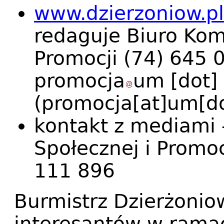
www.dzierzoniow.pl
redaguje Biuro Komu
Promocji (74) 645 
promocja
um
[dot]
(promocja[at]um[do
kontakt z mediami 
Społecznej i Promoc
111 896
Burmistrz Dzierżonio
interesantów w rama