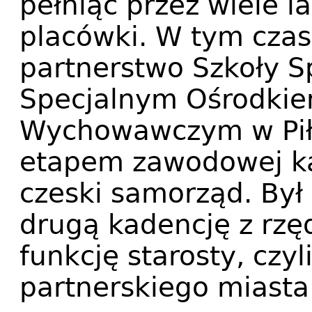
pełniąc przez wiele la
placówki. W tym czas
partnerstwo Szkoły S
Specjalnym Ośrodkie
Wychowawczym w Piła
etapem zawodowej ka
czeski samorząd. Był
drugą kadencję z rzęd
funkcję starosty, czy
partnerskiego miasta