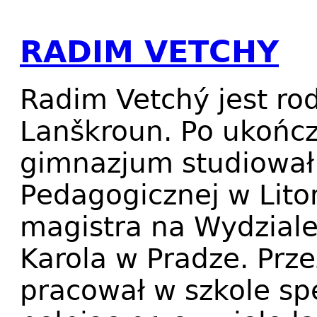
RADIM VETCHY
Radim Vetchý jest r
Lanškroun. Po ukońc
gimnazjum studiował
Pedagogicznej w Litom
magistra na Wydziale
Karola w Pradze. Prze
pracował w szkole sp