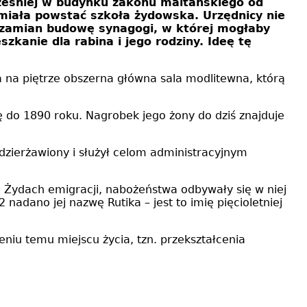
ześniej w budynku zakonu maltańskiego od
 miała powstać szkoła żydowska. Urzędnicy nie
w zamian budowę synagogi, w której mogłaby
zkanie dla rabina i jego rodziny. Ideę tę
a na piętrze obszerna główna sala modlitewna, którą
ę do 1890 roku. Nagrobek jego żony do dziś znajduje
zierżawiony i służył celom administracyjnym
 Żydach emigracji, nabożeństwa odbywały się w niej
nadano jej nazwę Rutika – jest to imię pięcioletniej
eniu temu miejscu życia, tzn. przekształcenia