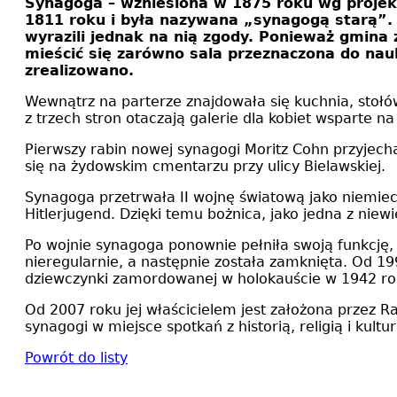
Synagoga – wzniesiona w 1875 roku wg proje
1811 roku i była nazywana „synagogą starą”. 
wyrazili jednak na nią zgody. Ponieważ gmina
mieścić się zarówno sala przeznaczona do nauki
zrealizowano.
Wewnątrz na parterze znajdowała się kuchnia, stołó
z trzech stron otaczają galerie dla kobiet wsparte 
Pierwszy rabin nowej synagogi Moritz Cohn przyjecha
się na żydowskim cmentarzu przy ulicy Bielawskiej.
Synagoga przetrwała II wojnę światową jako niemie
Hitlerjugend. Dzięki temu bożnica, jako jedna z niewi
Po wojnie synagoga ponownie pełniła swoją funkcję
nieregularnie, a następnie została zamknięta. Od 199
dziewczynki zamordowanej w holokauście w 1942 ro
Od 2007 roku jej właścicielem jest założona przez R
synagogi w miejsce spotkań z historią, religią i kult
Powrót do listy