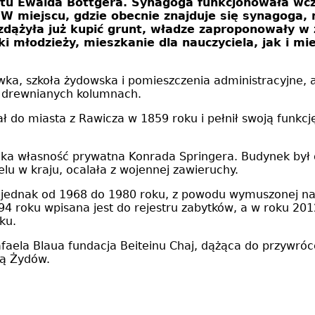
ktu Ewalda Böttgera. Synagoga funkcjonowała wc
W miejscu, gdzie obecnie znajduje się synagoga,
 zdążyła już kupić grunt, władze zaproponowały 
 młodzieży, mieszkanie dla nauczyciela, jak i mies
wka, szkoła żydowska i pomieszczenia administracyjne, 
na drewnianych kolumnach.
ł do miasta z Rawicza w 1859 roku i pełnił swoją funkcj
cka własność prywatna Konrada Springera. Budynek był d
elu w kraju, ocalała z wojennej zawieruchy.
, jednak od 1968 do 1980 roku, z powodu wymuszonej na
4 roku wpisana jest do rejestru zabytków, a w roku 2012 
ku.
afaela Blaua fundacja Beiteinu Chaj, dążąca do przywróc
urą Żydów.